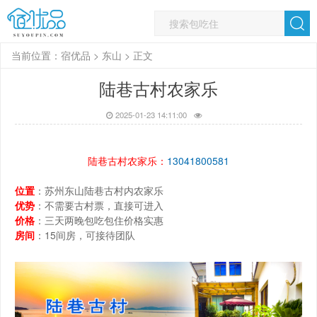
当前位置：
宿优品
>
东山
> 正文
陆巷古村农家乐
2025-01-23 14:11:00
陆巷古村农家乐：
13041800581
位置
：苏州东山陆巷古村内农家乐
优势
：不需要古村票，直接可进入
价格
：三天两晚包吃包住价格实惠
房间
：15间房，可接待团队