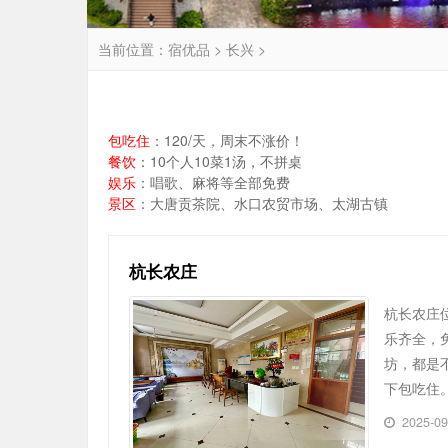
当前位置：
宿优品
>
长兴
>
包吃住
：120/天，周末不涨价！
餐饮
：10个人10菜1汤，不拼桌
娱乐
：唱歌、麻将等全部免费
景区
：大唐贡茶院、水口农贸市场、太湖古镇
杭长农庄
杭长农庄
乐齐全，
坊，都是
下包吃住
2025-0