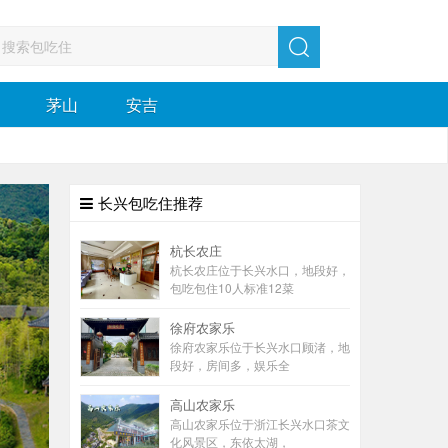
茅山
安吉
Next
长兴包吃住推荐
杭长农庄
杭长农庄位于长兴水口，地段好，
包吃包住10人标准12菜
徐府农家乐
徐府农家乐位于长兴水口顾渚，地
段好，房间多，娱乐全
高山农家乐
高山农家乐位于浙江长兴水口茶文
化风景区，东依太湖，