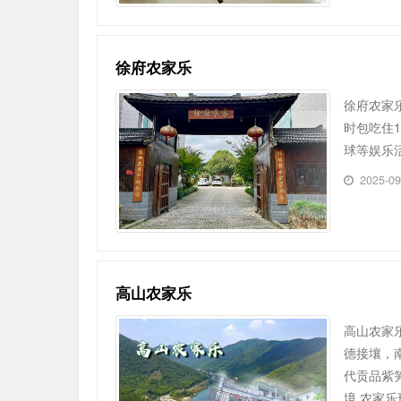
徐府农家乐
徐府农家
时包吃住
球等娱乐
2025-0
高山农家乐
高山农家
德接壤，
代贡品紫
境 农家