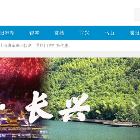
阳澄湖
锦溪
常熟
宜兴
马山
溧阳
，上海班车来回接送，景区门票打折优惠。