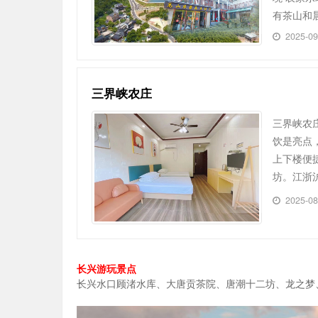
有茶山和
2025-0
三界峡农庄
三界峡农
饮是亮点
上下楼便
坊。江浙
2025-0
长兴游玩景点
长兴水口顾渚水库、大唐贡茶院、唐潮十二坊、龙之梦