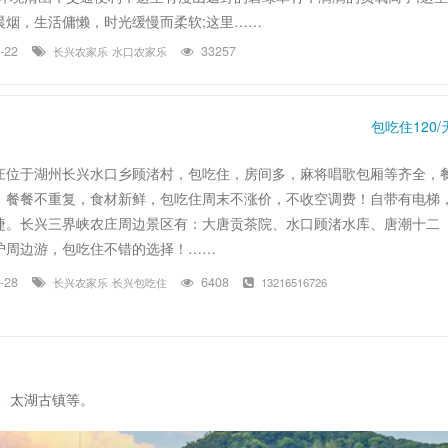
晨烟，生活傭懒，时光缓慢而柔软;这里……
9-22
33257
长兴农家乐
水口农家乐
包吃住120/
庄位于湖州长兴水口乡顾渚村，包吃住，房间多，麻将唱歌包厢等齐全，
，餐餐不重复，食材新鲜，包吃住周末不涨价，不收空调费！自带有电梯
捷。长兴三界峡农庄周边景区有：大唐贡茶院、水口顾渚水库、唐潮十二
沪周边游，包吃住不错的选择！……
8-28
6408
长兴农家乐
长兴包吃住
13216516726
、太湖古镇等。