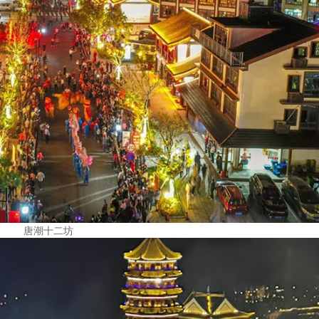
唐潮十二坊