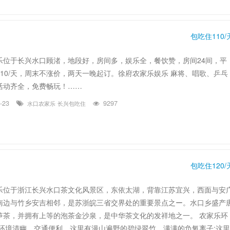
包吃住110/
乐位于长兴水口顾渚，地段好，房间多，娱乐全，餐饮赞，房间24间，平
110/天，周末不涨价，两天一晚起订。徐府农家乐娱乐 麻将、唱歌、乒乓
活动齐全，免费畅玩！……
9-23
9297
水口农家乐
长兴包吃住
包吃住120/
乐位于浙江长兴水口茶文化风景区，东依太湖，背靠江苏宜兴，西面与安
南边与竹乡安吉相邻，是苏浙皖三省交界处的重要景点之ー。水口乡盛产
笋茶，并拥有上等的泡茶金沙泉，是中华茶文化的发祥地之一。 农家乐环
乐环境清幽，交通便利，这里有漫山遍野的碧绿翠竹，满满的负氧离子;这