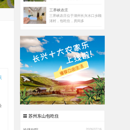
三界峡农庄
三界峡农庄位于湖州长兴水口乡顾
渚村，包吃住，房间多
天
验
苏州东山包吃住
2026/07/16
玲珑别院