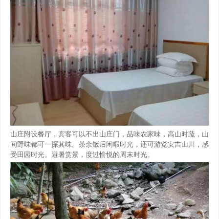
山庄附设餐厅，宾客可以不出山庄门，品味农家味，高山时蔬，山
间野味都可一探其味。茶余饭后闲暇时光，还可游览安吉山川，感
受田园时光。避暑赏景，度过愉悦的周末时光。