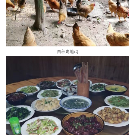
自养走地鸡