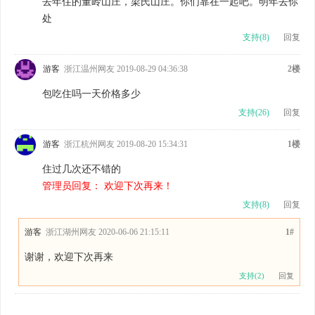
去年住的董岭山庄，梁氏山庄。你们靠在一起吧。明年去你
处
支持(
8
)
回复
游客
浙江温州网友 2019-08-29 04:36:38
2楼
包吃住吗一天价格多少
支持(
26
)
回复
游客
浙江杭州网友 2019-08-20 15:34:31
1楼
住过几次还不错的
管理员回复： 欢迎下次再来！
支持(
8
)
回复
游客
浙江湖州网友 2020-06-06 21:15:11
1#
谢谢，欢迎下次再来
支持(
2
)
回复