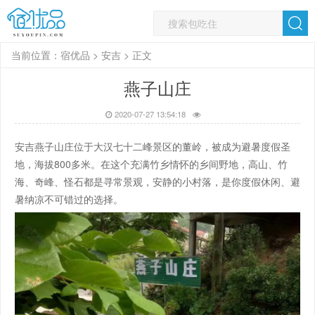
当前位置：
宿优品
>
安吉
> 正文
燕子山庄
2020-07-27 13:54:18
安吉燕子山庄位于大汉七十二峰景区的董岭，被成为避暑度假圣
地，海拔800多米。在这个充满竹乡情怀的乡间野地，高山、竹
海、奇峰、怪石都是寻常景观，安静的小村落，是你度假休闲、避
暑纳凉不可错过的选择。