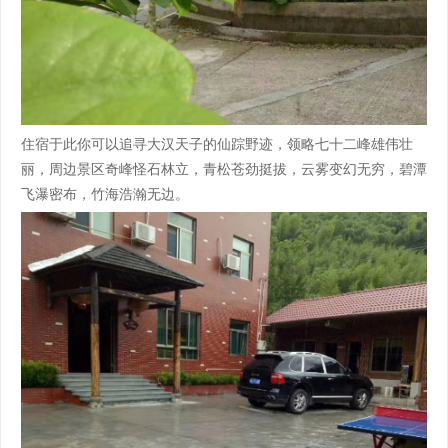
住宿于此你可以追寻大汉天子的仙踪野迹，领略七十二峰雄伟壮
丽，周边景区奇峰怪石林立，青松苍劲挺拔，云雾变幻无穷，碧潭
飞瀑密布，竹海浩瀚无边。