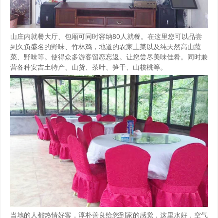
山庄内就餐大厅、包厢可同时容纳80人就餐。在这里您可以品尝
到久负盛名的野味、竹林鸡，地道的农家土菜以及纯天然高山蔬
菜、野味等。使得众多游客留恋忘返。让您尝尽美味佳肴。同时兼
营各种安吉土特产、山货、茶叶、笋干、山核桃等。
当地的人都热情好客，淳朴善良给您到家的感觉，这里水好，空气