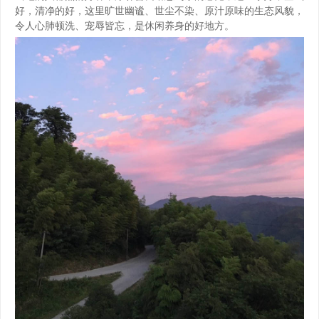
好，清净的好，这里旷世幽谧、世尘不染、原汁原味的生态风貌，
令人心肺顿洗、宠辱皆忘，是休闲养身的好地方。