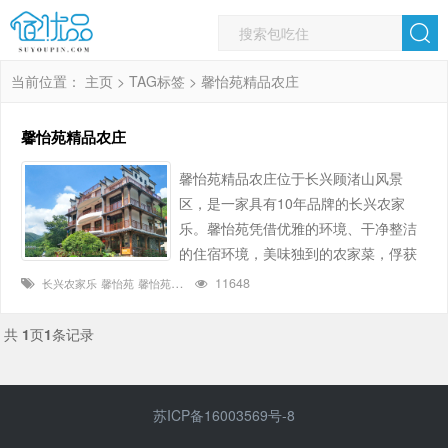
当前位置：
主页
>
TAG标签
> 馨怡苑精品农庄
馨怡苑精品农庄
馨怡苑精品农庄位于长兴顾渚山风景
区，是一家具有10年品牌的长兴农家
乐。馨怡苑凭借优雅的环境、干净整洁
的住宿环境，美味独到的农家菜，俘获
了不少长三角周边地区游客的心，到长
11648
长兴农家乐
馨怡苑
馨怡苑精品农庄
兴农家乐选馨怡苑精品农庄包吃包住成
为不少游客的选择。馨怡苑共有客房30
共
1
页
1
条记录
间，房型有棋牌套房、大床房、阳台山
景房、标间、家庭亲子房，每个房间内
配有独立卫生间，且24小时提供热水，
苏ICP备16003569号-8
客房内空调、智能电视等设备齐全，舒