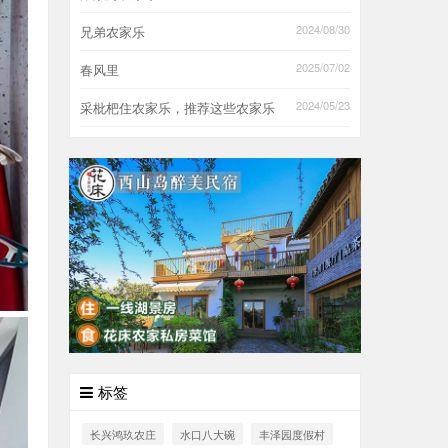
2024/08/30
兄弟农家乐
2025/07/02
春风里
2024/05/23
采枇杷住农家乐，推荐这些农家乐
标签
长兴鸿玖农庄
水口八大碗
丰泽园度假村