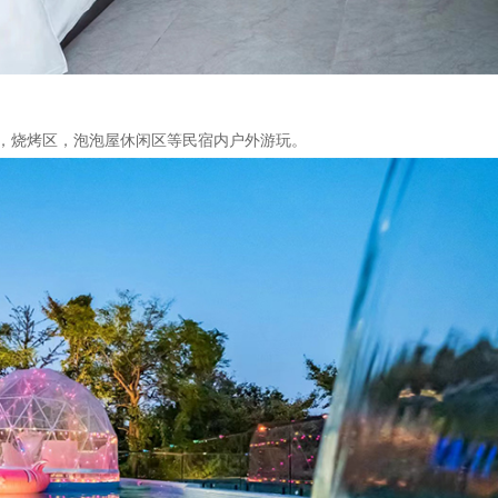
，烧烤区，泡泡屋休闲区等民宿内户外游玩。