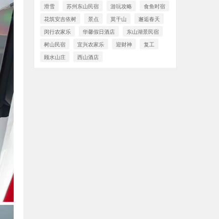
滑雪
苏州东山民宿
游玩攻略
食鱼时宿
花筑安吉依树
景点
莫干山
邂逅春天
闵行农家乐
华馨假日酒店
东山湖景民宿
树山民宿
宜兴农家乐
迎财神
复工
顾水山庄
西山酒店