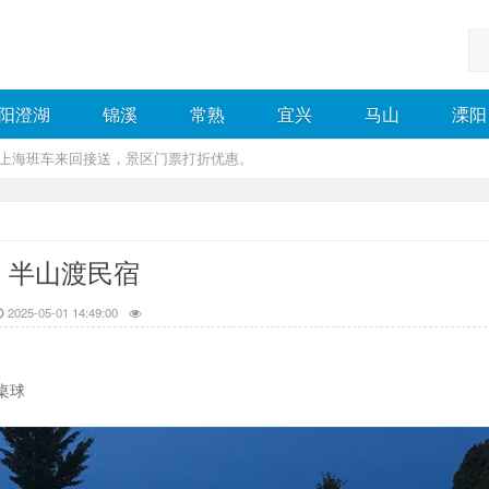
阳澄湖
锦溪
常熟
宜兴
马山
溧阳
，上海班车来回接送，景区门票打折优惠。
半山渡民宿
2025-05-01 14:49:00
桌球