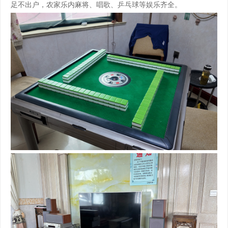
足不出户，农家乐内麻将、唱歌、乒乓球等娱乐齐全。