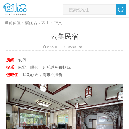
当前位置：
宿优品
>
西山
> 正文
云集民宿
2025-05-31 16:35:43
房间
：18间
娱乐
：麻将、唱歌、乒乓球免费畅玩
包吃住
：120元/天，周末不涨价