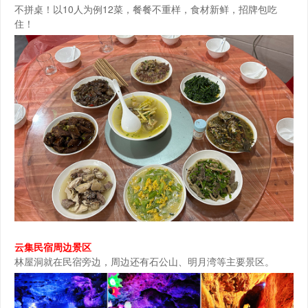
不拼桌！以10人为例12菜，餐餐不重样，食材新鲜，招牌包吃
住！
云集民宿周边景区
林屋洞就在民宿旁边，周边还有石公山、明月湾等主要景区。