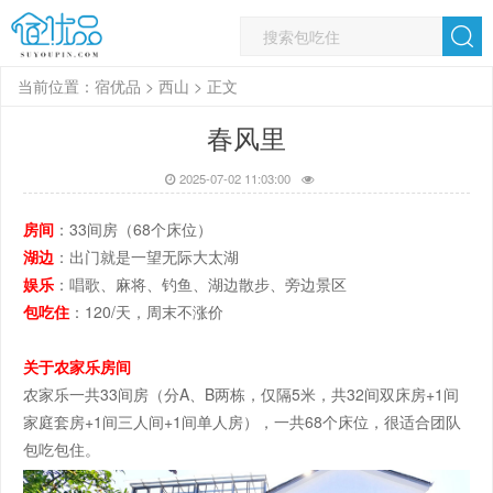
当前位置：
宿优品
>
西山
> 正文
春风里
2025-07-02 11:03:00
房间
：33间房（68个床位）
湖边
：出门就是一望无际大太湖
娱乐
：唱歌、麻将、钓鱼、湖边散步、旁边景区
包吃住
：120/天，周末不涨价
关于农家乐房间
农家乐一共33间房（分A、B两栋，仅隔5米，共32间双床房+1间
家庭套房+1间三人间+1间单人房），一共68个床位，很适合团队
包吃包住。