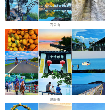
石公山
缥缈峰