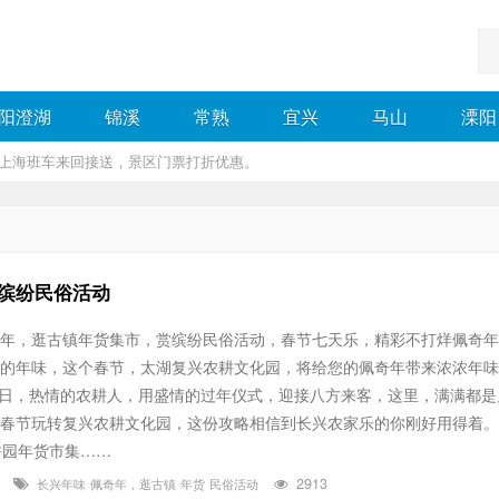
阳澄湖
锦溪
常熟
宜兴
马山
溧阳
，上海班车来回接送，景区门票打折优惠。
缤纷民俗活动
奇年，逛古镇年货集市，赏缤纷民俗活动，春节七天乐，精彩不打烊佩奇
的年味，这个春节，太湖复兴农耕文化园，将给您的佩奇年带来浓浓年味
28日，热情的农耕人，用盛情的过年仪式，迎接八方来客，这里，满满都是
春节玩转复兴农耕文化园，这份攻略相信到长兴农家乐的你刚好用得着。 
农耕园年货市集……
3
2913
长兴年味
佩奇年，逛古镇
年货
民俗活动