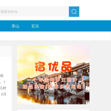
茅山
安吉
年就
。1
儿时
2月