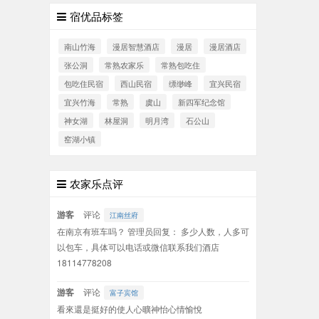
宿优品标签
南山竹海
漫居智慧酒店
漫居
漫居酒店
张公洞
常熟农家乐
常熟包吃住
包吃住民宿
西山民宿
缥缈峰
宜兴民宿
宜兴竹海
常熟
虞山
新四军纪念馆
神女湖
林屋洞
明月湾
石公山
窑湖小镇
农家乐点评
游客
评论
江南丝府
在南京有班车吗？ 管理员回复： 多少人数，人多可
以包车，具体可以电话或微信联系我们酒店
18114778208
游客
评论
富子宾馆
看來還是挺好的使人心曠神怡心情愉悅