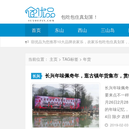
包吃包住真划算！
首页
东山
西山
三山岛
宿优品为您推荐10大品牌农家乐，农家乐包吃包住真划算
当前位置：
主页
>
TAG标签
> 年货
长兴年味佩奇年，逛古镇年货集市，赏
长兴
长兴年味佩
要来点不一样
月26日2月
的年味记忆，
4日 除夕 
2019-02-0