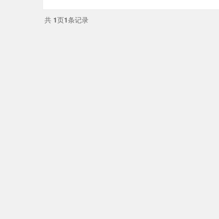
共
1
页
1
条记录