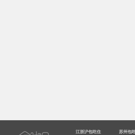
江浙沪包吃住
苏州包