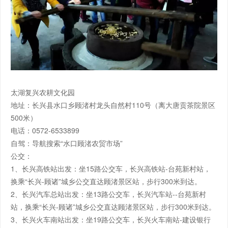
太湖复兴农耕文化园
地址：长兴县水口乡顾渚村龙头自然村110号（离大唐贡茶院景区
500米）
电话：0572-6533899
自驾：导航搜索“水口顾渚农贸市场”
公交：
1、长兴高铁站出发：坐15路公交车，长兴高铁站-台苑新村站，
换乘“长兴-顾诸”城乡公交直达顾渚景区站，步行300米到达。
2、长兴汽车总站出发：坐13路公交车，长兴汽车站--台苑新村
站，换乘“长兴-顾诸”城乡公交直达顾渚景区站，步行300米到达。
3、长兴火车南站出发：坐19路公交车，长兴火车南站-建设银行