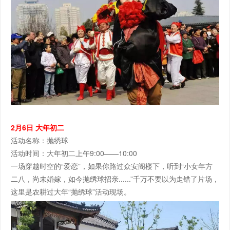
2月6日 大年初二
活动名称：抛绣球
活动时间：大年初二上午9:00——10:00
一场穿越时空的“爱恋”，如果你路过众安阁楼下，听到“小女年方
二八，尚未婚嫁，如今抛绣球招亲......”千万不要以为走错了片场，
这里是农耕过大年“抛绣球”活动现场。