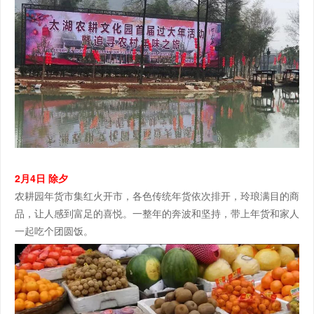
2月4日 除夕
农耕园年货市集红火开市，各色传统年货依次排开，玲琅满目的商
品，让人感到富足的喜悦。一整年的奔波和坚持，带上年货和家人
一起吃个团圆饭。