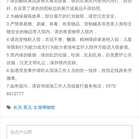
1.请勿触摸展品及相关展览设备，请勿在展区内使用闪光灯、自拍
杆, 在设置了请勿拍照标志的展厅或展品不得拍照。
2.为确保展陈效果，部分展厅的灯光较暗，请您注意安全。
3.严禁将易燃、易爆、有毒、有害物品、管制械具等危害人身和文
物安全的物品带入馆内。请勿将宠物带入馆内，
4.请勿穿拖鞋入馆，衣冠不整、酗酒、精神障碍者谢绝入馆；儿童
等限制行为能力或无行为能力者须有监护人陪伴方能进入馆参观。
5.馆内请勿吸烟，请勿乱扔垃圾，吐痰，乱刻乱画，自觉爱护公共
设施，注意文明礼让，保持馆内安静。
6.如遇突发事件请听从现场工作人员的统一指挥，按指定线路有序
撤离。
7.如有疑问，请咨询现场工作人员或拨打服务电话：0572-
6012777
长兴
景点
太湖博物馆
说点什么吧