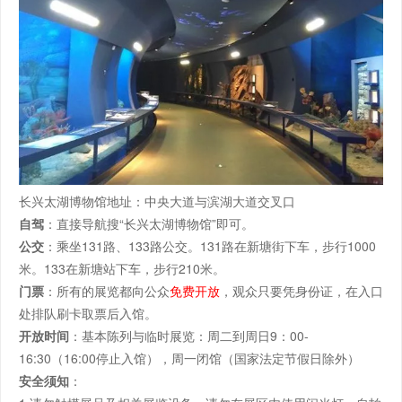
长兴太湖博物馆地址：中央大道与滨湖大道交叉口
自驾
：直接导航搜“长兴太湖博物馆”即可。
公交
：乘坐131路、133路公交。131路在新塘街下车，步行1000
米。133在新塘站下车，步行210米。
门票
：所有的展览都向公众
免费开放
，观众只要凭身份证，在入口
处排队刷卡取票后入馆。
开放时间
：基本陈列与临时展览：周二到周日9：00-
16:30（16:00停止入馆），周一闭馆（国家法定节假日除外）
安全须知
：