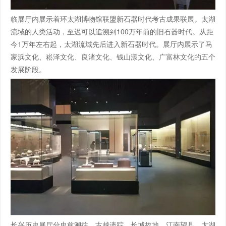
临展厅内展示着环太湖博物馆联盟新石器时代考古成果联展。太湖
流域的人类活动，至迟可以追溯到100万年前的旧石器时代。从距
今1万年左右起，太湖流域先后进入新石器时代。展厅内展示了马
家浜文化、崧泽文化、良渚文化、钱山漾文化、广富林文化的五个
发展阶段。
长兴历史展厅分史前溯往、古越遗踪、长城故地、江南望县、太湖