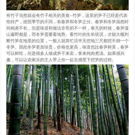
有竹子当然就会有竹子相关的美食--竹笋，这里的笋子已经是代表
性特产，按照季节的不同，有春笋和冬笋之分。春笋和冬笋虽然时
间相差不长，但是味道和做法非常的不一样，春天的时候，春笋漫
山遍野都是，而冬笋需要看地势、看竹叶的生长状况，才能大概判
断竹笋在地里的位置，一般人就算忙活半天挖地三尺都挖不倒一个
冬笋。因此冬笋更加珍贵，价格也更高，味道也比春笋鲜美，春笋
可以鲜吃，但是很多人做成笋干来卖，拿来炖肉煮汤。如果感兴
趣，可以让农家乐的主人带上你一起去感受下挖笋的过程。