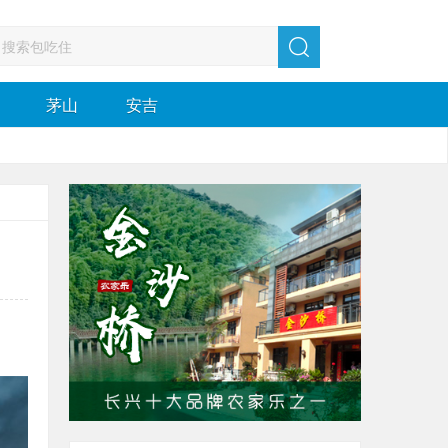
茅山
安吉