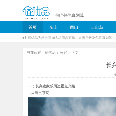
包吃包住真划算！
首页
东山
西山
三山岛
宿优品为您推荐10大品牌农家乐，农家乐包吃包住真划算
当前位置：
宿优品
>
长兴
> 正文
长
一：长兴农家乐周边景点介绍
1.大唐贡茶院