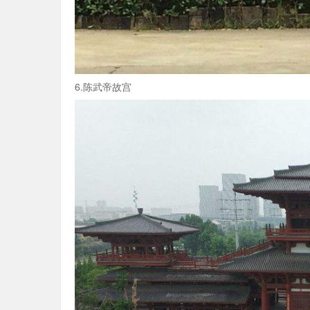
6.陈武帝故宫