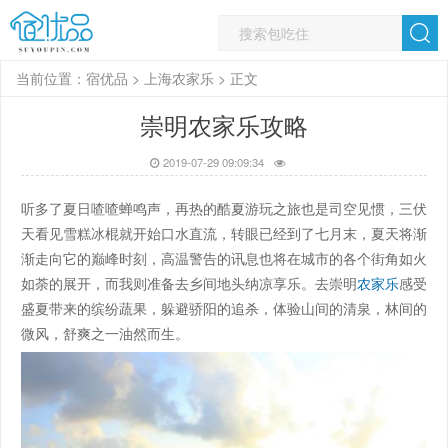
当前位置：
宿优品
>
上海农家乐
> 正文
崇明农家乐攻略
2019-07-29 09:09:34
听多了夏日喳喳蝉鸣声，再热的酷夏游玩之旅也是司空见惯，三伏
天看见雪糕冰棍就开始口水直流，转眼已经到了七月末，夏天将渐
渐走向它的巅峰时刻，高温警告的讯息也将在城市的各个街角如火
如荼的展开，而我则准备去乡间地头纳凉享乐。去崇明
农家乐
感受
盛夏带来的缤纷蔬果，躲避骄阳的追杀，体验山间的清泉，林间的
微风，舒爽之一油然而生。