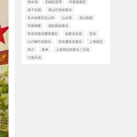
神女湖
无锡拈花湾
年夜饭预定
亲子乐园
南山竹海农家乐
长兴农家乐怎么样
山水居
东山枇杷
竹缘酒楼
福祉园农家乐
安吉农家乐哪里最好
农家乐住宿
安吉
山川梅竹农家乐
安吉董岭农家乐
上海酒店
简介
菜单
上海周边农家乐二日游
江南天池