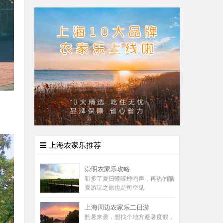
上海农家乐推荐
崇明农家乐攻略
听多了夏日喳喳蝉鸣声，再热的酷
夏游玩之旅也是司空见
上海周边农家乐二日游
酷暑来袭，想找个地方避暑度假，