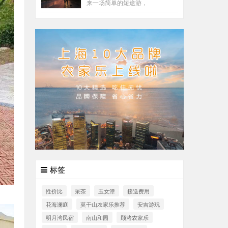
来一场简单的短途游，
标签
性价比
采茶
玉女潭
接送费用
花海澜庭
莫干山农家乐推荐
安吉游玩
明月湾民宿
南山和园
顾渚农家乐