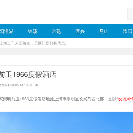
阳澄湖
锦溪
常熟
宜兴
马山
溧阳
，上海班车来回接送，景区门票打折优惠。
前卫1966度假酒店
2021-06-05 14:10:00
崇明前卫1966度假酒店地处上海市崇明区长兴岛西北部，是以“
农场风