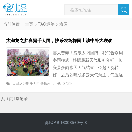
当前位置：
主页
>
TAG标签
> 梅园
太湖龙之梦喜提千人团，快乐农场梅园上演中外大联欢
喜大普奔！流浪太阳回归！我们告别周
冬雨模式 ~根据最新天气形势分析，长
兴县多雨寡照天气结束，今起天况转
好，之后以晴或多云天气为主，气温逐
渐回升，长兴即将进入气象意义上的春
3429
太湖龙之梦
千人团
快乐农场
梅园
大联欢
天。春天来了，踏青赏花正当时，就在
流浪太阳回归的首日，太湖龙之梦乐园
共
1
页
1
条记录
喜提千人团，龙之梦快乐农场梅园里游
人如织，一派热闹景象。 今天一早，来
自嘉兴、安徽、无锡等长三角各城
苏ICP备16003569号-8
市……