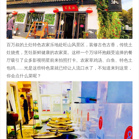
百万叔的土灶特色农家乐地处旺山风景区，装修古色古香，传统土
灶烧煮，烹饪新鲜健康的农家菜。这样一个万绿环抱颇受追捧的餐
厅吸引了众多影视明星前来拍照打卡。农家草鸡汤、白鱼、特色土
包鸡……光是这些特色菜就已经让人流口水了，不知道来到这里，
你会点什么菜呢？