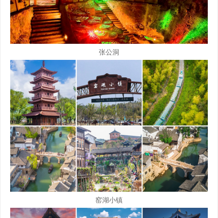
张公洞
窑湖小镇