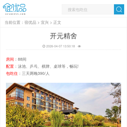
当前位置：
宿优品
>
宜兴
> 正文
开元精舍
2026-04-07 13:50:18
房间
：88间
配置
：泳池、乒乓、棋牌、桌球等，畅玩!
包吃住
：三天两晚390/人