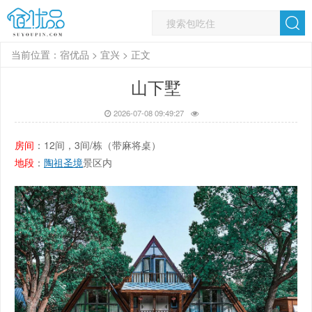
当前位置：
宿优品
>
宜兴
> 正文
山下墅
2026-07-08 09:49:27
房间
：12间，3间/栋（带麻将桌）
地段
：
陶祖圣境
景区内