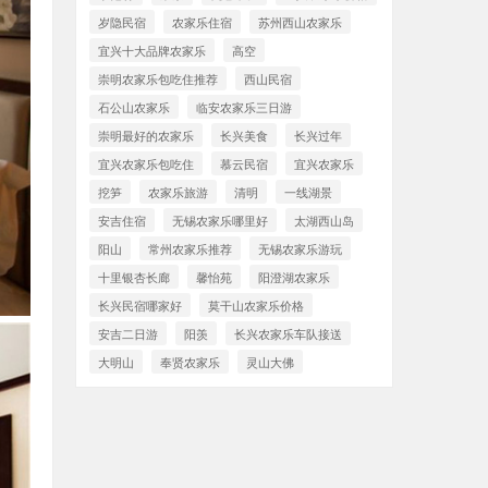
岁隐民宿
农家乐住宿
苏州西山农家乐
宜兴十大品牌农家乐
高空
崇明农家乐包吃住推荐
西山民宿
石公山农家乐
临安农家乐三日游
崇明最好的农家乐
长兴美食
长兴过年
宜兴农家乐包吃住
慕云民宿
宜兴农家乐
挖笋
农家乐旅游
清明
一线湖景
安吉住宿
无锡农家乐哪里好
太湖西山岛
阳山
常州农家乐推荐
无锡农家乐游玩
十里银杏长廊
馨怡苑
阳澄湖农家乐
长兴民宿哪家好
莫干山农家乐价格
安吉二日游
阳羡
长兴农家乐车队接送
大明山
奉贤农家乐
灵山大佛