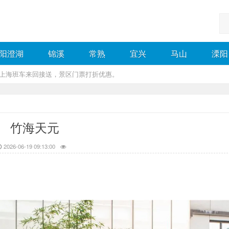
阳澄湖
锦溪
常熟
宜兴
马山
溧阳
，上海班车来回接送，景区门票打折优惠。
竹海天元
2026-06-19 09:13:00