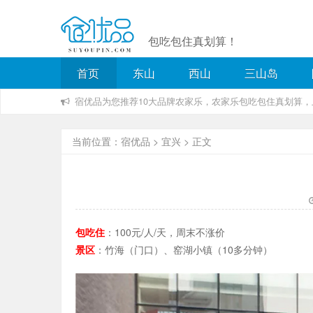
包吃包住真划算！
首页
东山
西山
三山岛
宿优品为您推荐10大品牌农家乐，农家乐包吃包住真划算
当前位置：
宿优品
>
宜兴
> 正文
包吃住
：100元/人/天，周末不涨价
景区
：竹海（门口）、窑湖小镇（10多分钟）