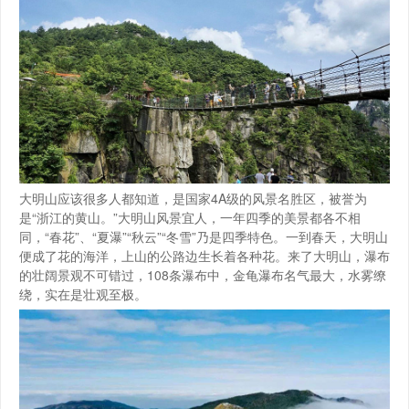
大明山应该很多人都知道，是国家4A级的风景名胜区，被誉为
是“浙江的黄山。”大明山风景宜人，一年四季的美景都各不相
同，“春花”、“夏瀑”“秋云”“冬雪”乃是四季特色。一到春天，大明山
便成了花的海洋，上山的公路边生长着各种花。来了大明山，瀑布
的壮阔景观不可错过，108条瀑布中，金龟瀑布名气最大，水雾缭
绕，实在是壮观至极。