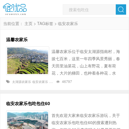
当前位置：
主页
>
TAG标签
> 临安农家乐
温馨农家乐
温馨农家乐位于临安太湖源指南村，海
拔七百米，这里一年四季风景秀丽，春
天田里油菜花，山上有野花，夏有荷
花，大片的梯田，也种着各种花，水
稻，秋天有千年的银杏和上百年的红
46797
太湖源农家乐
临安农家乐
太湖源指南村
枫，冬天的雪景也是很不错。 指南村有
古道，古姓，古房，古井，古树，值得
游玩的点不少，我们温馨农家乐房间有
临安农家乐包吃包住60
15间，包含有三人间，大床房，双人
首先欢迎大家来临安农家乐游玩，关于
间，客房内推开窗户可以看山上的风
临安农家乐包吃包住60的搜索遭到热
景，用……