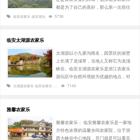
都是为了自己的喜好，那么第一次前往
临安农家乐的你道理为了什么呢？ 自乡
5738
临安农家乐
临安游玩
村游玩盛行开始，临安自然成为了大家
所选之地，临安农家乐也成为了游客眼
里的养生福地，很多游客都是为了这满
临安太湖源农家乐
山的绿竹鲜花，满眼的绿水环绕，每一
太湖源以小九寨沟闻名，因景区的崖壁
个都能让你乐不思蜀。 来到临安……
上长满了龙须草，当地人又称它为龙须
峡谷。临安太湖源农家乐是浙江农家乐
游玩区中自然环境较为优越的地点，对
于喜欢景区游玩的游客们算是一个人间
7143
太湖源农家乐
临安农家乐
临安农家乐游玩
天堂，临安太湖源农家乐旅游4大好玩特
色介绍：1.峡谷内绝壁夹峙，青山连
绵，绿树成荫，山花烂漫，清溪长歌，
雅馨农家乐
悬瀑飞泻，原始自然是其主要特色。2.
雅馨农家乐： 临安雅馨农家乐是一家地
有"小九寨沟"、"猢狲沟"、"龙须沟"、"生
方特色浓厚的温馨乡间农家院，位于浙
态沟"、"龙须峡谷"等别称美誉的太湖
西大峡谷中心地段，开门就是可以看见
源，风光资源独特，是一个天然绿