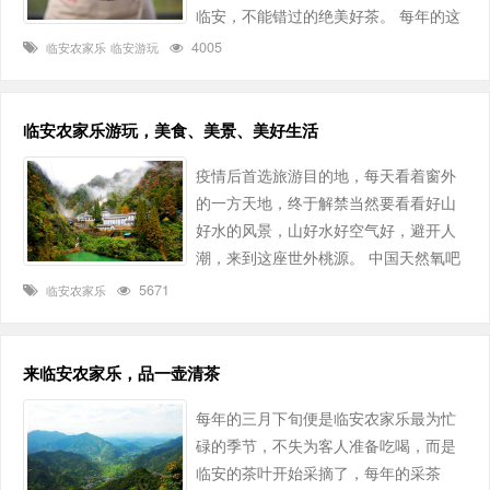
临安，不能错过的绝美好茶。 每年的这
个时候，藏于深山、伺机而动的东坑
4005
临安农家乐
临安游玩
村。茶农们都在急忙的采摘着脆嫩的茶
尖，空气中仿佛阵阵茶香夹着鸟语扑面
而来，溪流清泉在山林在路边潺潺而
临安农家乐游玩，美食、美景、美好生活
下。外人一进入就会嗅到满满一村庄的
疫情后首选旅游目的地，每天看着窗外
春茶萎凋杀青时散发的浓烈气息，非
的一方天地，终于解禁当然要看看好山
常……
好水的风景，山好水好空气好，避开人
潮，来到这座世外桃源。 中国天然氧吧
临安，大竹海包围的临安农家乐是最好
5671
临安农家乐
的养生地带，呼吸着真正的新鲜空气，
是都市居民羡慕不来的，绿色的临安，
森林覆盖率高达81.93％，食材也是多不
来临安农家乐，品一壶清茶
胜数，临安农家乐美食，可以让你久居
每年的三月下旬便是临安农家乐最为忙
家中的胃感受到最纯正的大自然馈……
碌的季节，不失为客人准备吃喝，而是
临安的茶叶开始采摘了，每年的采茶