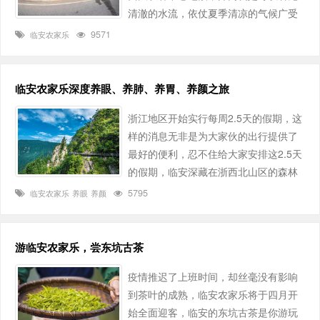
清澈的水流，依仗夏季清凉的气候广受
色……
都市居民的喜爱，骄阳似火的夏天，最
9571
临安农家乐
享受的莫过于在一个山清水秀的农家乐
中品尝着最新鲜的农家味，感受夏季的
清凉，雅馨农家是您休闲度假的必选之
临安农家乐深度养眼、养肺、养胃、养颜之旅
地。 ……
浙江地区开始实行每周2.5天的假期，这
样的消息无非是为大家伙的出行提供了
最好的便利，忍不住给大家安排这2.5天
的假期，临安深藏在浙西北山区的森林
小城镇，介绍给你！ 临安农家乐养肺之
5795
临安农家乐
养眼
养颜
旅 临安是国家森林城市，森林覆盖率高
达81.93%，也是中国天然氧吧，负氧离
子含量最高达130000个/立方厘米，来
游临安农家乐，尝东坑古茶
到这里让身体重启一次。 临安的天目山
疫情推迟了上班时间，却丝毫没有影响
负氧离子含量是最充足的，天目山的
到茶叶的成熟，临安农家乐将于四月开
每……
始全面迎客，临安的东坑古茶是你游玩