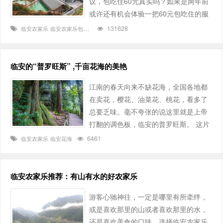
议，包吃住60元真实吗？如果是两年前
或许还有机会体验一把60元包吃住的服
务，经过不断的改造升级，因为随着时
131628
临安农家乐
临安农家乐包吃住
间的推移，经济发展，这样的福利或许
只有临安农家乐大放血的时候，才能有
机会尝试，话不绝对，也许真的存在60
临安的“普罗旺斯” ,千亩花海的美艳
元的包吃住，只是我们不知道。 ……
江南的春天向来不缺花海，全国各地都
在卖花，樱花、油菜花、桃花，看多了
总要乏味。毫不夸张的说这里就是上帝
打翻的调色板，临安的普罗旺斯。 这片
花海就是临安的浙西大龙湾千亩芝樱
6461
临安农家乐
临安花海
花。每年四月，芝樱花盛开，大地便如
一片粉色的海洋，花之浪漫，丝毫不逊
色于法国的普罗旺斯。赏花期：芝樱是
临安农家乐推荐：有山有水的好农家乐
两季花，每年的3月和10月为开花期，
游客心驰神往，一定是哪里有所牵绊，
总的花期可持续3个月左右，赏花正
或是喜欢那里的山或者喜欢那里的水，
当……
还是喜欢美食的口味，选择临安农家乐