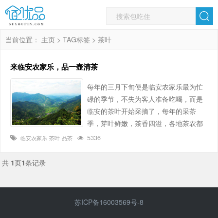
当前位置：
主页
>
TAG标签
> 茶叶
来临安农家乐，品一壶清茶
每年的三月下旬便是临安农家乐最为忙
碌的季节，不失为客人准备吃喝，而是
临安的茶叶开始采摘了，每年的采茶
季，芽叶鲜嫩，茶香四溢，各地茶农都
开始忙碌起来，为这一年的新茶做准
5336
临安农家乐
茶叶
品茶
备。 临安的茶叶分的很开，基本非为三
大片区，以下一一为你介绍： 天目茶 天
共
1
页
1
条记录
目山产茶历史悠久，品质优异，早在唐
朝就闻名于世。唐陆羽著《茶经》（八
之出）载：杭州临安、于潜二县，
苏ICP备16003569号-8
生……