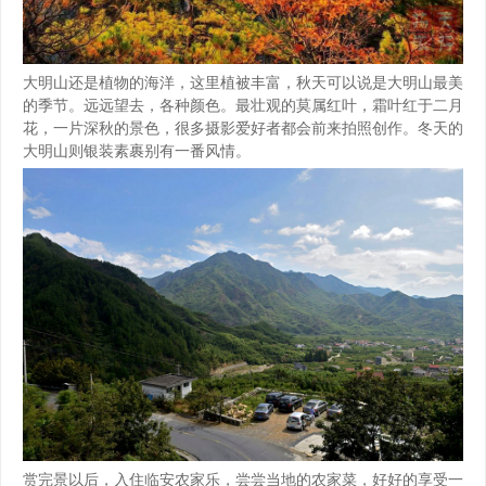
大明山还是植物的海洋，这里植被丰富，秋天可以说是大明山最美
的季节。远远望去，各种颜色。最壮观的莫属红叶，霜叶红于二月
花，一片深秋的景色，很多摄影爱好者都会前来拍照创作。冬天的
大明山则银装素裹别有一番风情。
赏完景以后，入住临安农家乐，尝尝当地的农家菜，好好的享受一