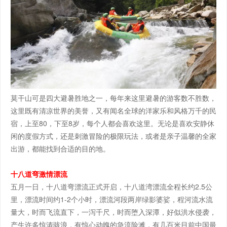
莫干山可是四大避暑胜地之一，每年来这里避暑的游客数不胜数，
这里既有清凉世界的美誉，又有闻名全球的洋家乐和风格万千的民
宿，上至80，下至8岁，每个人都会喜欢这里。无论是喜欢安静休
闲的度假方式，还是刺激冒险的极限玩法，或者是亲子温馨的全家
出游，都能找到合适的目的地。
十八道弯激情漂流
五月一日，十八道弯漂流正式开启，十八道湾漂流全程长约2.5公
里，漂流时间约1-2个小时，漂流河段两岸绿影婆娑，程河流水流
量大，时而飞流直下，一泻千尺，时而堕入深潭，好似洪水侵袭，
产生许多惊涛骇浪，有惊心动魄的急流险滩，有几百米目前中国最