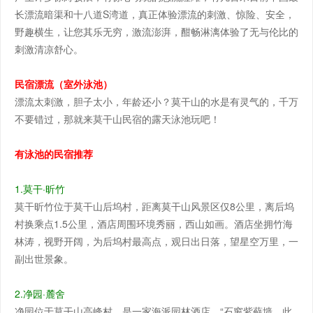
长漂流暗渠和十八道S湾道，真正体验漂流的刺激、惊险、安全，
野趣横生，让您其乐无穷，激流澎湃，酣畅淋漓体验了无与伦比的
刺激清凉舒心。
民宿漂流（室外泳池）
漂流太刺激，胆子太小，年龄还小？莫干山的水是有灵气的，千万
不要错过，那就来莫干山民宿的露天泳池玩吧！
有泳池的民宿推荐
1.莫干·昕竹
莫干昕竹位于莫干山后坞村，距离莫干山风景区仅8公里，离后坞
村换乘点1.5公里，酒店周围环境秀丽，西山如画。酒店坐拥竹海
林涛，视野开阔，为后坞村最高点，观日出日落，望星空万里，一
副出世景象。
2.净园·麓舍
净园位于莫干山高峰村，是一家海派园林酒店，“石窗紫藓墙，此