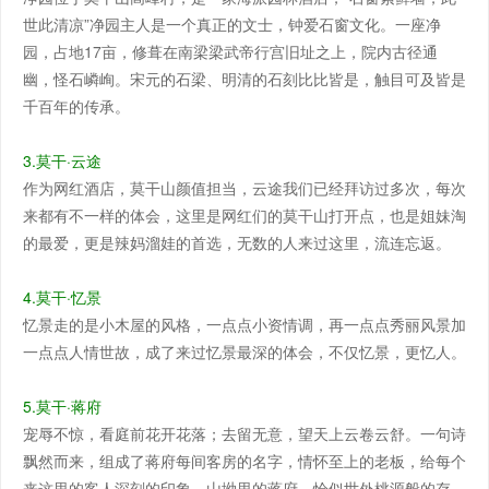
世此清凉”净园主人是一个真正的文士，钟爱石窗文化。一座净
园，占地17亩，修葺在南梁梁武帝行宫旧址之上，院内古径通
幽，怪石嶙峋。宋元的石梁、明清的石刻比比皆是，触目可及皆是
千百年的传承。
3.莫干·云途
作为网红酒店，莫干山颜值担当，云途我们已经拜访过多次，每次
来都有不一样的体会，这里是网红们的莫干山打开点，也是姐妹淘
的最爱，更是辣妈溜娃的首选，无数的人来过这里，流连忘返。
4.莫干·忆景
忆景走的是小木屋的风格，一点点小资情调，再一点点秀丽风景加
一点点人情世故，成了来过忆景最深的体会，不仅忆景，更忆人。
5.莫干·蒋府
宠辱不惊，看庭前花开花落；去留无意，望天上云卷云舒。一句诗
飘然而来，组成了蒋府每间客房的名字，情怀至上的老板，给每个
来这里的客人深刻的印象，山坳里的蒋府，恰似世外桃源般的存