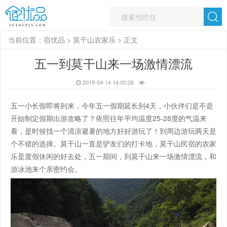
当前位置：
宿优品
>
莫干山农家乐
> 正文
五一到莫干山来一场激情漂流
2019-04-14 14:00:26
五一小长假即将到来，今年五一假期延长到4天，小伙伴们是不是
开始制定假期出游攻略了？依照往年平均温度25-28度的气温来
看，是时候找一个清凉避暑的地方好好游玩了！到周边游玩两天是
个不错的选择。莫干山一直是驴友们的打卡地，莫干山民宿的农家
乐是度假休闲的好去处，五一期间，到莫干山来一场激情漂流，和
游泳池来个亲密约会。