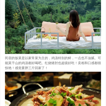
民宿的饭菜是以家常菜为主的，鸡汤特别的鲜，一点也不油腻。可
能莫干山的鸡汤都好喝吧。红烧猪肘也超级好吃！卖相和口感都很
惊艳！感觉要胖三斤回家了！