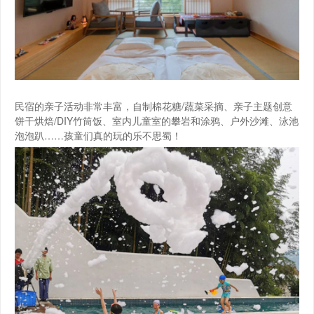
民宿的亲子活动非常丰富，自制棉花糖/蔬菜采摘、亲子主题创意
饼干烘焙/DIY竹筒饭、室内儿童室的攀岩和涂鸦、户外沙滩、泳池
泡泡趴……孩童们真的玩的乐不思蜀！