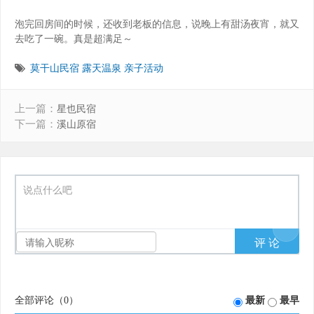
泡完回房间的时候，还收到老板的信息，说晚上有甜汤夜宵，就又
去吃了一碗。真是超满足～
莫干山民宿
露天温泉
亲子活动
上一篇：
星也民宿
下一篇：
溪山原宿
说点什么吧
全部评论（
0
）
最新
最早