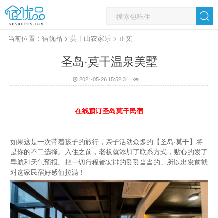
当前位置：
宿优品
>
莫干山农家乐
> 正文
圣岛·莫干温泉美墅
2021-05-26 15:52:31
在线预订圣岛莫干民宿
如果这是一次带着孩子的旅行，亲子活动众多的【圣岛·莫干】将
是你的不二选择。入住之前，老板就添加了联系方式，贴心的发了
导航和天气预报。把一切行程都安排的妥妥当当的。所以出发前就
对这家民宿好感值拉满！