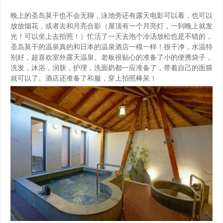
晚上的圣岛莫干也不会无聊，泳池旁还有露天电影可以看，也可以
放放烟花，或者去和月亮合影（屋顶有一个月亮灯，一到晚上就发
光！可以坐上去拍照！）️忙活了一天去泡个冷汤放松也是不错的，
圣岛莫干的温泉真的和日本的温泉酒店一模一样！很干净，水温特
别好，超喜欢室外露天温泉。老板很贴心的准备了小的便携袋子，
洗发，沐浴，润肤，护理，洗面奶都一应准备了，带着自己的面膜
就可以了。酒店还准备了和服，穿上拍照棒呆！