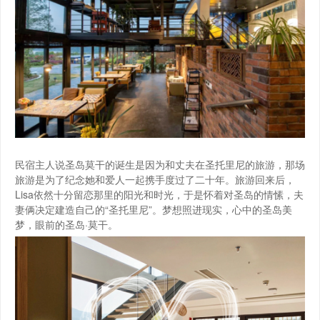
民宿主人说圣岛莫干的诞生是因为和丈夫在圣托里尼的旅游，那场
旅游是为了纪念她和爱人一起携手度过了二十年。旅游回来后，
Lisa依然十分留恋那里的阳光和时光，于是怀着对圣岛的情愫，夫
妻俩决定建造自己的“圣托里尼”。梦想照进现实，心中的圣岛美
梦，眼前的圣岛·莫干。