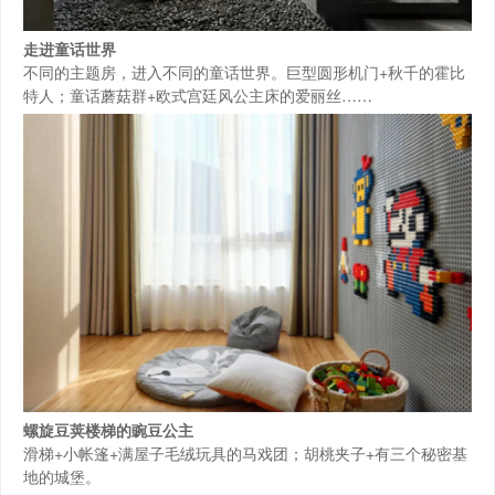
走进童话世界
不同的主题房，进入不同的童话世界。巨型圆形机门+秋千的霍比
特人；童话蘑菇群+欧式宫廷风公主床的爱丽丝……
螺旋豆荚楼梯的豌豆公主
滑梯+小帐篷+满屋子毛绒玩具的马戏团；胡桃夹子+有三个秘密基
地的城堡。