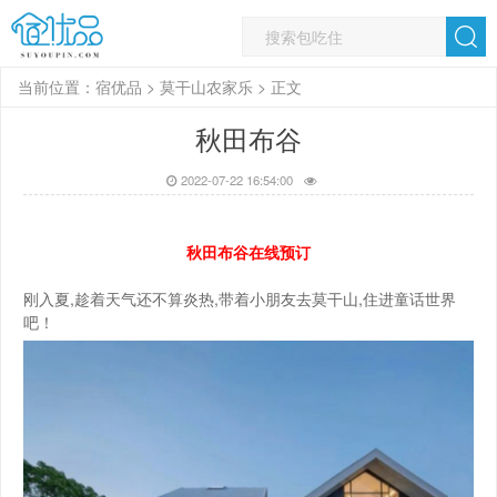
当前位置：
宿优品
>
莫干山农家乐
> 正文
秋田布谷
2022-07-22 16:54:00
秋田布谷在线预订
刚入夏,趁着天气还不算炎热,带着小朋友去莫干山,住进童话世界
吧！