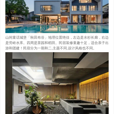
山间童话城堡「秋田布谷」地理位置绝佳，左边是水杉长廊，右边
是劳岭水库。四周是茶园和稻田。民宿装修童趣十足，适合亲子出
游和团建！民宿分为一期和二,主题不同,设计风格也不同。