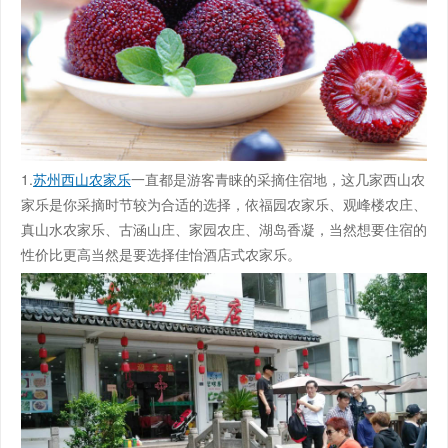
1.
苏州西山农家乐
一直都是游客青睐的采摘住宿地，这几家西山农
家乐是你采摘时节较为合适的选择，依福园农家乐、观峰楼农庄、
真山水农家乐、古涵山庄、家园农庄、湖岛香凝，当然想要住宿的
性价比更高当然是要选择佳怡酒店式农家乐。