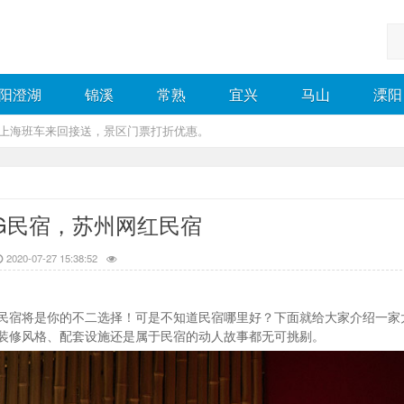
阳澄湖
锦溪
常熟
宜兴
马山
溧阳
，上海班车来回接送，景区门票打折优惠。
NG民宿，苏州网红民宿
2020-07-27 15:38:52
民宿将是你的不二选择！可是不知道民宿哪里好？下面就给大家介绍一家
、装修风格、配套设施还是属于民宿的动人故事都无可挑剔。