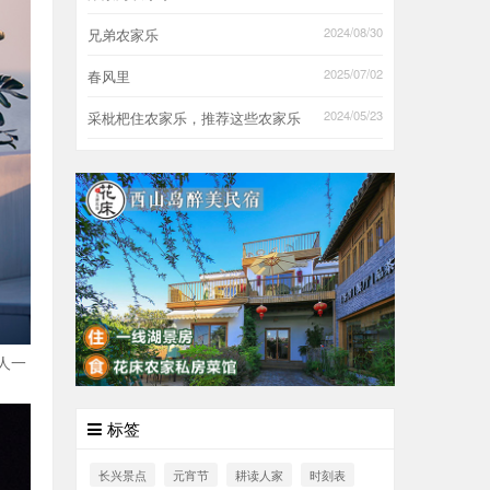
2024/08/30
兄弟农家乐
2025/07/02
春风里
2024/05/23
采枇杷住农家乐，推荐这些农家乐
人一
标签
长兴景点
元宵节
耕读人家
时刻表