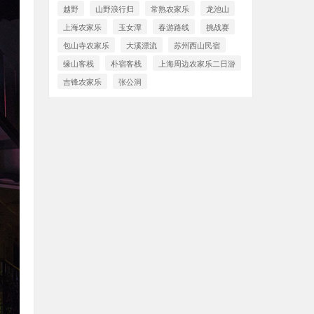
越野
山野浪行归
常熟农家乐
龙池山
上海农家乐
玉女潭
春游路线
挑战赛
包山寺农家乐
大溪漂流
苏州西山民宿
缘山客栈
朴宿客栈
上海周边农家乐二日游
吉锋农家乐
张公洞