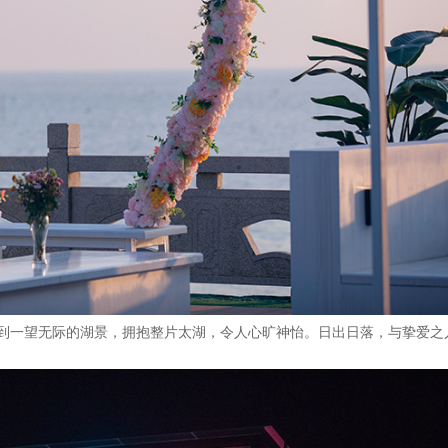
到一望无际的湖景，拥抱整片太湖，令人心旷神怡。日出日落，与挚爱之