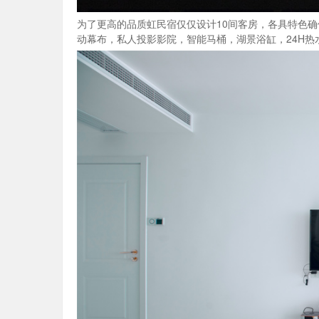
为了更高的品质虹民宿仅仅设计10间客房，各具特色确
动幕布，私人投影影院，智能马桶，湖景浴缸，24H