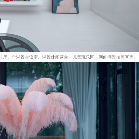
啡厅、全湖景会议室、湖景休闲露台、儿童玩乐区、网红湖景拍照区等。