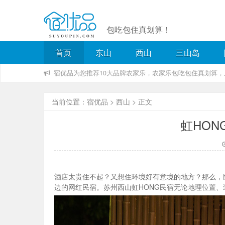
包吃包住真划算！
首页
东山
西山
三山岛
宿优品为您推荐10大品牌农家乐，农家乐包吃包住真划算
当前位置：
宿优品
>
西山
> 正文
虹HO
酒店太贵住不起？又想住环境好有意境的地方？那么，
边的网红民宿。苏州西山虹HONG民宿无论地理位置