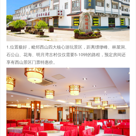
1.位置极好，毗邻西山四大核心游玩景区，距离缥缈峰、林屋洞、
石公山、花海、明月湾古村仅仅需要5-10钟的路程，预定房间还
享有西山景区门票特惠价。